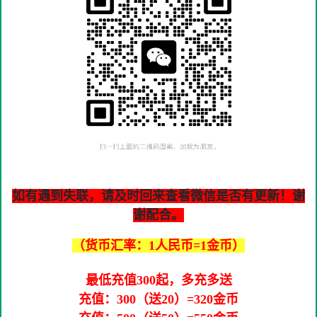
如有遇到失联，请及时回来查看微信是否有更新！谢
谢配合。
（货币汇率：1人民币=1金币）
最低充值300起，多充多送
充值：300（送20）=320金币