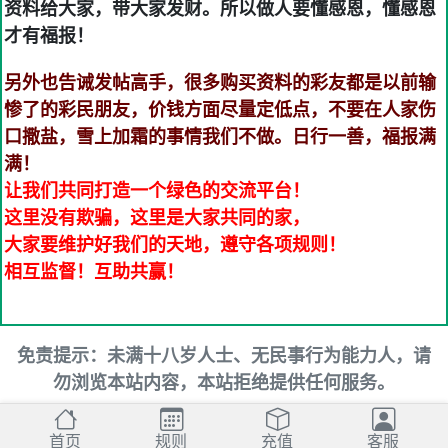
资料给大家，带大家发财。所以做人要懂感恩，懂感恩
才有福报！
另外也告诫发帖高手，很多购买资料的彩友都是以前输
惨了的彩民朋友，价钱方面尽量定低点，不要在人家伤
口撒盐，雪上加霜的事情我们不做。日行一善，福报满
满！
让我们共同打造一个绿色的交流平台！
这里没有欺骗，这里是大家共同的家，
大家要维护好我们的天地，遵守各项规则！
相互监督！互助共赢！
免责提示：未满十八岁人士、无民事行为能力人，请
勿浏览本站内容，本站拒绝提供任何服务。
版权所有 不得转载 © 宝典大全
首页
规则
充值
客服