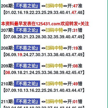
206期:
『不易之论』
🪢
⒀码中特
🪢开:
47
准
【01.02.16.19.22.23.25.29.33.40.41.
47
.48】
本资料最早发表在125431.com欢迎转发+关注
207期:
『不易之论』
🪢
⒀码中特
🪢开:
31
错
【07.08.20.21.23.28.30.32.35.39.40.47.49】
208期:
『不易之论』
🪢
⒀码中特
🪢开:
19
准
【06.09.
19
.24.27.30.31.33.38.40.43.47.49】
209期:
『不易之论』
🪢
⒀码中特
🪢开:
08
准
【
08
.09.18.21.24.25.33.36.38.39.42.45.47】
210期:
『不易之论』
🪢
⒀码中特
🪢开:
49
错
【07.09.10.13.16.22.25.26.31.40.43.44.47】
211期:
『不易之论』
🪢
⒀码中特
🪢开:
01
错