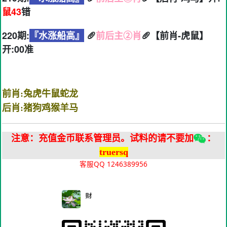
鼠43
错
220期:
『水涨船高』
🥖
前后主②肖
🥖【前肖-虎鼠】
开:00准
前肖:兔虎牛鼠蛇龙
后肖:猪狗鸡猴羊马
注意：充值金币联系管理员。试料的请不要加
：
truersq
客服QQ 1246389956