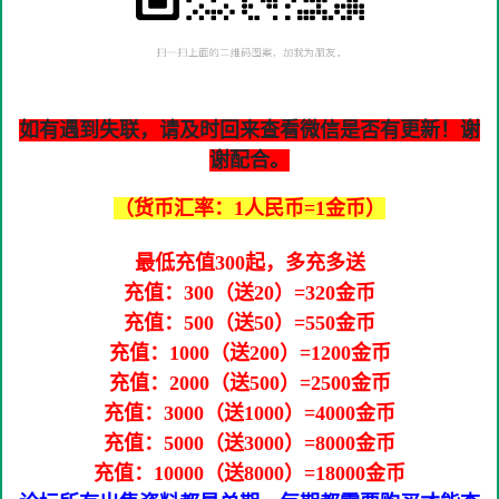
如有遇到失联，请及时回来查看微信是否有更新！谢
谢配合。
（货币汇率：1人民币=1金币）
最低充值300起，多充多送
充值：300（送20）=320金币
充值：500（送50）=550金币
充值：1000（送200）=1200金币
充值：2000（送500）=2500金币
充值：3000（送1000）=4000金币
充值：5000（送3000）=8000金币
充值：10000（送8000）=18000金币