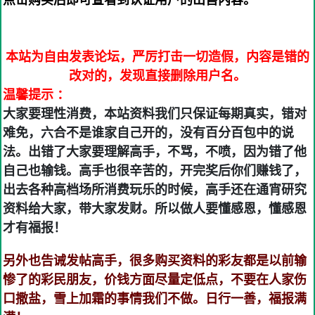
点击购买后即可查看到认证用户的出售内容。
本站为自由发表论坛，严厉打击一切造假，内容是错的
改对的，发现直接删除用户名。
温馨提示 ：
大家要理性消费，本站资料我们只保证每期真实，错对
难免，六合不是谁家自己开的，没有百分百包中的说
法。出错了大家要理解高手，不骂，不喷，因为错了他
自己也输钱。高手也很辛苦的，开完奖后你们赚钱了，
出去各种高档场所消费玩乐的时候，高手还在通宵研究
资料给大家，带大家发财。所以做人要懂感恩，懂感恩
才有福报！
另外也告诫发帖高手，很多购买资料的彩友都是以前输
惨了的彩民朋友，价钱方面尽量定低点，不要在人家伤
口撒盐，雪上加霜的事情我们不做。日行一善，福报满